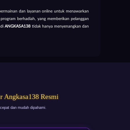
 permainan dan layanan online untuk menawarkan
a program berhadiah, yang memberikan pelanggan
 di
ANGKASA138
tidak hanya menyenangkan dan
r Angkasa138 Resmi
 cepat dan mudah dipahami.