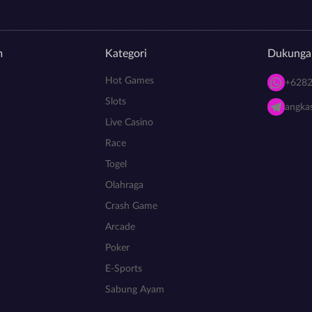
m
Kategori
Dukunga
Hot Games
+628
Slots
angka
Live Casino
Race
Togel
Olahraga
Crash Game
Arcade
Poker
E-Sports
Sabung Ayam