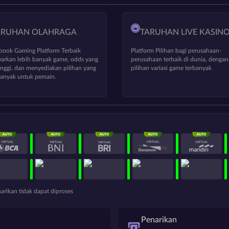
ARUHAN OLAHRAGA
TARUHAN LIVE KASIN
book Gaming Platform Terbaik
Platform Pilihan bagi perusahaan-
rkan lebih banyak game, odds yang
perusahaan terbaik di dunia, dengan
tinggi, dan menyediakan pilihan yang
pilihan variasi game terbanyak
banyak untuk pemain.
arikan tidak dapat diproses
Penarikan