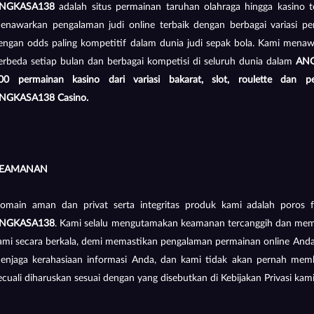
NGKASA138
adalah situs permainan taruhan olahraga hingga kasino 
enawarkan pengalaman judi online terbaik dengan berbagai variasi pe
engan odds paling kompetitif dalam dunia judi sepak bola. Kami menaw
erbeda setiap bulan dan berbagai kompetisi di seluruh dunia dalam
ANG
00 permainan kasino dari variasi bakarat, slot, roulette dan p
NGKASA138
Casino.
EAMANAN
omain aman dan privat serta integritas produk kami adalah poros f
NGKASA138
. Kami selalu mengutamakan keamanan tercanggih dan mem
ami secara berkala, demi memastikan pengalaman permainan online And
enjaga kerahasiaan informasi Anda, dan kami tidak akan pernah memb
ecuali diharuskan sesuai dengan yang disebutkan di Kebijakan Privasi kami