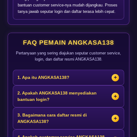
bantuan customer service-nya mudah dijangkau. Proses
tanya jawab seputar login dan daftar terasa lebih cepat.
FAQ PEMAIN ANGKASA138
Pertanyaan yang sering diajukan seputar customer service,
login, dan daftar resmi ANGKASA138.
1. Apa itu ANGKASA138?
2. Apakah ANGKASA138 menyediakan
bantuan login?
3. Bagaimana cara daftar resmi di
ANGKASA138?