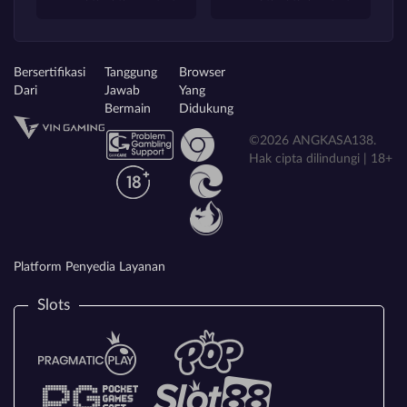
Bersertifikasi
Tanggung
Browser
Dari
Jawab
Yang
Bermain
Didukung
©2026 ANGKASA138.
Hak cipta dilindungi | 18+
Platform Penyedia Layanan
Slots