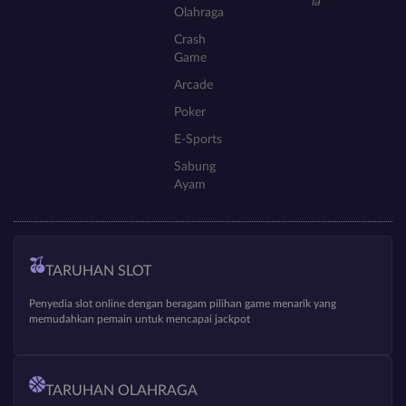
Olahraga
Crash
Game
Arcade
Poker
E-Sports
Sabung
Ayam
TARUHAN SLOT
Penyedia slot online dengan beragam pilihan game menarik yang
memudahkan pemain untuk mencapai jackpot
TARUHAN OLAHRAGA