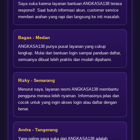
Saya suka karena layanan bantuan ANGKASA138 terasa
responsif. Saat butuh informasi akun, customer service
memberi arahan yang rapi dan langsung ke inti masalah.
Bagas - Medan
ANGKASA138 punya pusat layanan yang cukup
lengkap. Mulai dari bantuan login sampai panduan daftar,
semuanya dibuat lebih praktis dan mudah dipahami.
Rizky - Semarang
Menurut saya, layanan resmi ANGKASA138 membantu
pengguna merasa lebih nyaman. Informasinya jelas dan
cocok untuk yang ingin akses login atau daftar dengan
benar.
Andra - Tangerang
Yang paling saya suka dari ANGKASA138 adalah