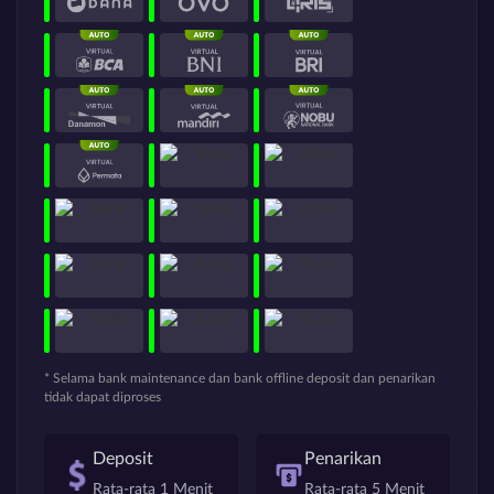
* Selama bank maintenance dan bank offline deposit dan penarikan
tidak dapat diproses
Deposit
Penarikan
Rata-rata 1 Menit
Rata-rata 5 Menit