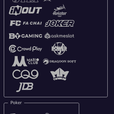
Poker