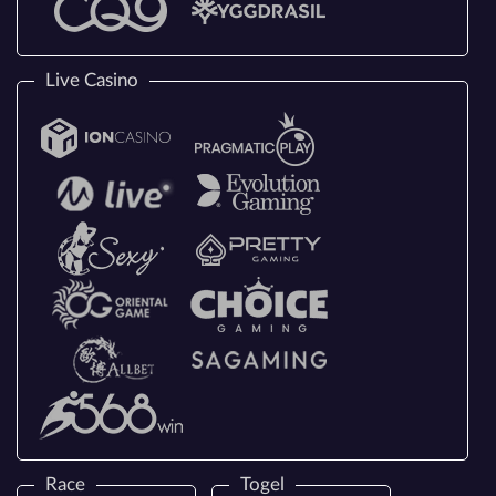
Live Casino
Race
Togel