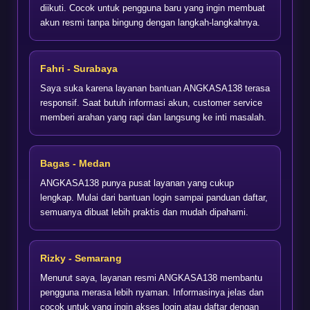
diikuti. Cocok untuk pengguna baru yang ingin membuat
akun resmi tanpa bingung dengan langkah-langkahnya.
Fahri - Surabaya
Saya suka karena layanan bantuan ANGKASA138 terasa
responsif. Saat butuh informasi akun, customer service
memberi arahan yang rapi dan langsung ke inti masalah.
Bagas - Medan
ANGKASA138 punya pusat layanan yang cukup
lengkap. Mulai dari bantuan login sampai panduan daftar,
semuanya dibuat lebih praktis dan mudah dipahami.
Rizky - Semarang
Menurut saya, layanan resmi ANGKASA138 membantu
pengguna merasa lebih nyaman. Informasinya jelas dan
cocok untuk yang ingin akses login atau daftar dengan