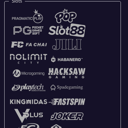
Slots