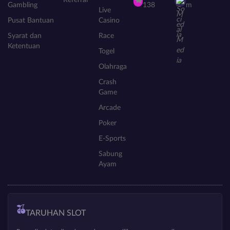
Referral
Gambling
138
m
Live
Pusat Bantuan
Casino
Syarat dan
Race
Ketentuan
Togel
Olahraga
Crash
Game
Arcade
Poker
E-Sports
Sabung
Ayam
TARUHAN SLOT